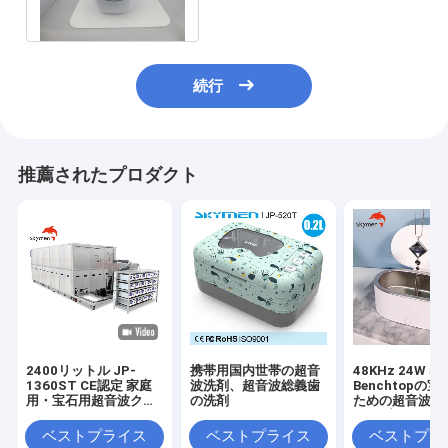
下さい
続行
推薦されたプロダクト
2400リットル JP-
携帯用国内世帯の超音
48KHz 24W 50
1360ST CE認定 家庭
波洗剤、超音波総義歯
Benchtopの
用・宝石用超音波クリ
の洗剤
ための超音波ガ
ーナー
きスプレー
ベストプライス
ベストプライス
ベストプラ