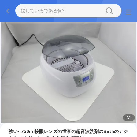
2
/
4
強い- 750ml接眼レンズの世帯の超音波洗剤のBathのデジ