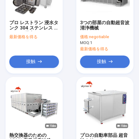
プロ レストラン 浸水タ
3つの部屋の自動超音波
ンク 304 ステンレス ス
清浄機械
チール 浸水タンク
最新価格を得る
価格:
negotiable
MOQ:
1
最新価格を得る
接触
接触
家
プロダクト
私達について
熱交換器のための
プロの自動車部品 超音