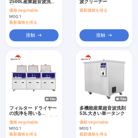
2500L産業超音波洗濯
波クリーナー
工場旅行
機SUS316
価格:
negotiable
最新価格を得る
MOQ:
1
品質管理
最新価格を得る
私達に連絡しなさい
接触
接触
ニュース
場合
Company Show
工業用超音波クリーナー
フィルター ドライヤー
多機能産業超音波洗剤
の洗浄を用いる
53L大きい単一タンク
自動超音波洗剤
AC220V 380Vの超音波
価格:
negotiable
価格:
negotiable
よりきれいな洗濯機
超音波洗浄機
MOQ:
1
MOQ:
1
135L
最新価格を得る
最新価格を得る