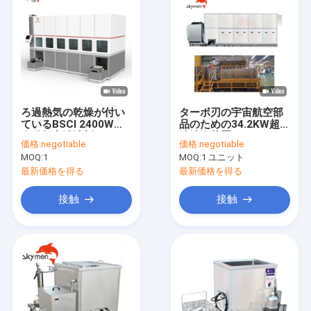
ろ過熱気の乾燥が付い
ターボ刃の宇宙航空部
ているBSCI 2400Wの
品のための34.2KW超音
自動超音波洗剤175L
波清浄装置
価格:
negotiable
価格:
negotiable
MOQ:
1
MOQ:
1 ユニット
最新価格を得る
最新価格を得る
接触
接触