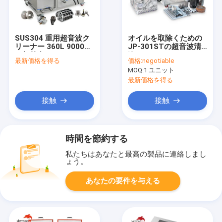
SUS304 重用超音波ク
オイルを取除くための
リーナー 360L 9000W
JP-301STの超音波清
の加熱力 - JP-720G
浄システム1500W 96L
最新価格を得る
価格:
negotiable
エンジン部分
MOQ:
1 ユニット
最新価格を得る
接触
接触
時間を節約する
私たちはあなたと最高の製品に連絡しまし
ょう。
あなたの要件を与える