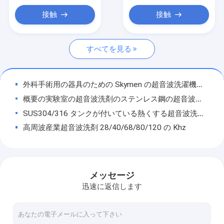
スプレー清浄機械
接触
接触
台所はタンクを浸します
すべてを見る
浸水許容のトランスデューサー
世帯の超音波洗剤
外科手術用の器具のための Skymen の超音波洗濯機の産業超音波洗剤
デジタル超音波クリーナー
概要の実験室の超音波洗剤のステンレス鋼の超音波清浄の単位
SUS304/316 タンクが付いている熱くする超音波洗剤、産業超音波清浄装置
熱交換器超音波洗浄機
高周波産業超音波洗剤 28/40/68/80/120 の Khz
超音波盲目の洗剤
別の発電機 JTS-1060 が付いている店の使用産業超音波洗剤を修理して下さい
注文の超音波注入器のクリーニング機械小型超音波洗剤 2L
超音波ゴルフクラブクリーナー
セリウムの Skymen の多頻度超音波洗剤のステンレス鋼 360 リットル
メッセージ
タイヤのクリーニング機械
産業多頻度超音波洗剤のステンレス鋼 28khz、40khz、80khz
迅速に返信します
カスタマイズされた超音波車は Filteration JTS-1060 の洗剤を分けます
アニロックスローラ のローラーのクリーニング装置
LED 表示が付いている 3.2L デジタル ベンチトップ の超音波洗剤のステンレス鋼