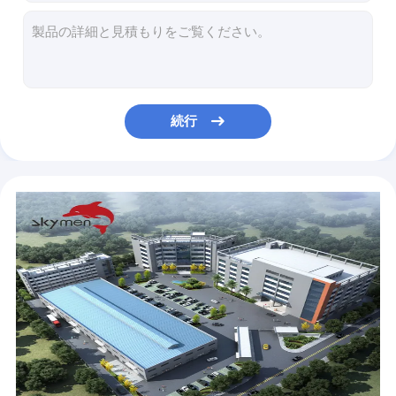
機械超音波洗剤
エンジン ブロック、シリンダー ヘッドのための 500L 大きい多頻度超音波洗剤
Skymen は超音波洗剤石油フィルターのシステムおよび排水の頻度二倍になります
ベンチトップ の超音波洗剤
足車 JTS-1024 によって多頻度超音波洗剤を取除くオイル
セリウムの承認の二重頻度超音波洗剤、1 年の保証
薄い様式の陰のための足車が付いている移動式 Skymen の超音波盲目の洗剤
続行
40KHz ベンチトップ の自転車の鎖のための超音波洗剤の超音波清浄装置
2 つのタンクが付いている長い超音波タンク電気超音波盲目の洗剤
上昇の乾燥タンク JTM-3144 が付いているステンレス鋼の多頻度超音波洗剤
120L SU のバスケット、28khz 40khz が付いている小さい Skymen の超音波清浄機械
超音波盲目のクリーニング機械