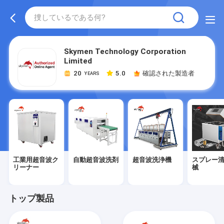
Skymen Technology Corporation
Limited
20
5.0
確認された製造者
YEARS
工業用超音波ク
自動超音波洗剤
超音波洗浄機
スプレー
リーナー
械
トップ製品