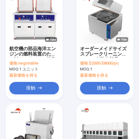
航空機の部品海洋エン
オーダーメイドサイズ
ジンの燃料装置のため
スプレークリーニング
の対タンク28khz超音
マシン 自動車部品 エン
価格:
negotiable
価格:
$2000-$8000/pc
波洗剤はきれいな、乾
ジンシリンダー
MOQ:
1 ユニット
MOQ:
1
燥したタンクが付いて
いる部分をポンプでく
最新価格を得る
最新価格を得る
む
接触
接触