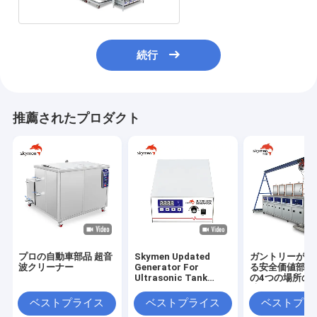
続行
推薦されたプロダクト
プロの自動車部品 超音
Skymen Updated
ガントリーが付
波クリーナー
Generator For
る安全価値部品
Ultrasonic Tank
の4つの場所の
Vibrating Plate
清浄システム
Transducer Box
ベストプライス
ベストプライス
ベストプラ
KG1800-V