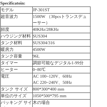
Specificatoin:
モデル
JP-301ST
超音波力
1500W （30pcsトランスデュ
ーサー）
頻度
40KHz/28KHz
ハウジング材料
SUS304
タンク材料
SUS304/316
暖房力
4500W
タンク容量
96L
タイマー
調節可能なデジタル1-99分
ヒーター
0~80℃
電圧
AC 100~120V、60Hz
AC 220~240V、50Hz
タンク サイズ
800*300*400 mm
単位のサイズ
1050*500*795 mm
パッキング サイ
木の場合