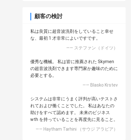
顧客の検討
私は良質に超音波洗剤をしていること幸せ
な、最初 1 才非常によいですです。
—— ステファン（ドイツ）
優秀な機械。 私は皆に推薦された Skymen
の超音波洗剤できます専門家か趣味のために
必要とする。
—— Blasko Krstev
システムは非常にうまく評判が高いテストさ
れておよび働くことでした。 私はあなたの
助けをすべて認めます。 未来のビジネス
wth を持っていることを再度先に見ること。
—— Haytham Tarhini （サウジ アラビア）