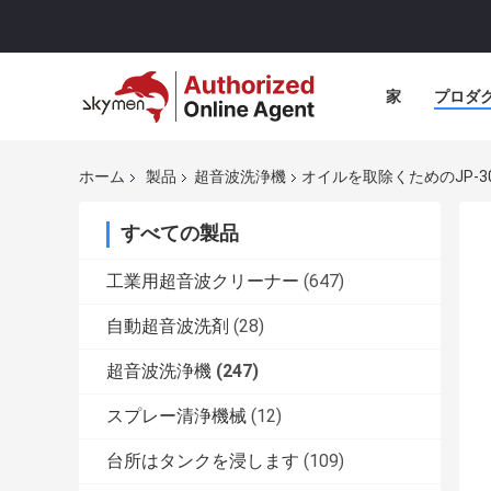
家
プロダ
ホーム
製品
超音波洗浄機
オイルを取除くためのJP-3
すべての製品
工業用超音波クリーナー
(647)
自動超音波洗剤
(28)
超音波洗浄機
(247)
スプレー清浄機械
(12)
台所はタンクを浸します
(109)