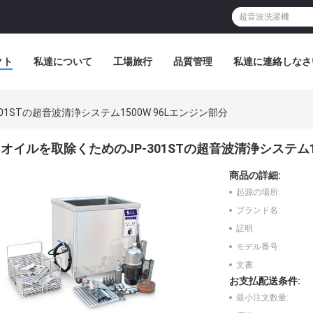
クト
私達について
工場旅行
品質管理
私達に連絡しなさ
01STの超音波清浄システム1500W 96Lエンジン部分
オイルを取除くためのJP-301STの超音波清浄システム15
商品の詳細:
起源の場所:
ブランド名:
証明:
モデル番号:
文書:
お支払配送条件:
最小注文数量: