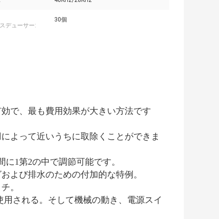
:
40KHz/28KHz
30個
スデューサー:
有効で、最も費用効果が大きい方法です
用によって近いうちに取除くことができま
間に1第2の中で調節可能です。
グおよび排水のための付加的な特例。
ッチ。
使用される。そして機械の動き、電源スイ