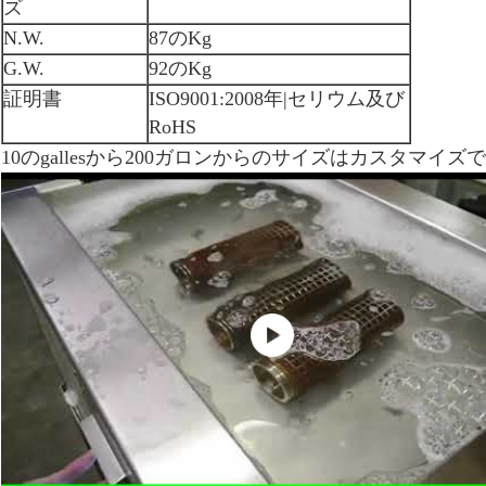
ズ
N.W.
87のKg
G.W.
92のKg
証明書
ISO9001:2008年|セリウム及び
RoHS
10のgallesから200ガロンからのサイズはカスタマイズ