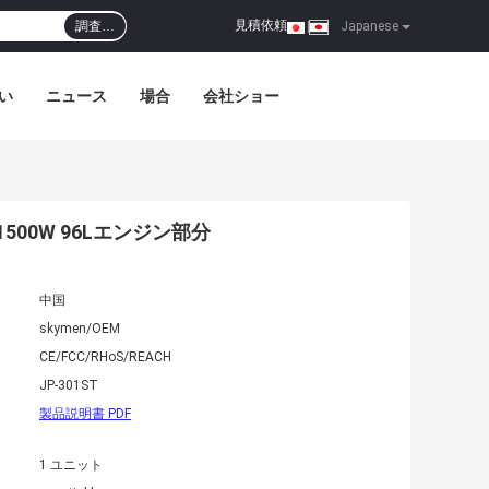
見積依頼
調査…
|
Japanese
い
ニュース
場合
会社ショー
00W 96Lエンジン部分
中国
skymen/OEM
CE/FCC/RHoS/REACH
JP-301ST
製品説明書 PDF
1 ユニット