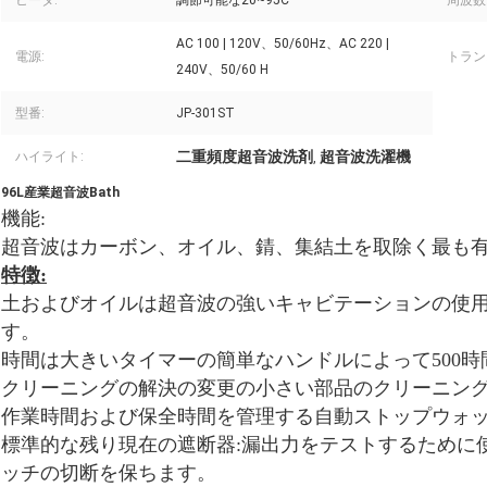
ヒータ:
調節可能な20~95C
周波数
AC 100 | 120V、50/60Hz、AC 220 |
電源:
トラン
240V、50/60 H
型番:
JP-301ST
二重頻度超音波洗剤
超音波洗濯機
ハイライト:
,
96L産業超音波Bath
機能:
超音波はカーボン、オイル、錆、集結土を取除く最も
特徴:
土およびオイルは超音波の強いキャビテーションの使
す。
時間は大きいタイマーの簡単なハンドルによって500時
クリーニングの解決の変更の小さい部品のクリーニン
作業時間および保全時間を管理する自動ストップウォ
標準的な残り現在の遮断器:漏出力をテストするために
ッチの切断を保ちます。