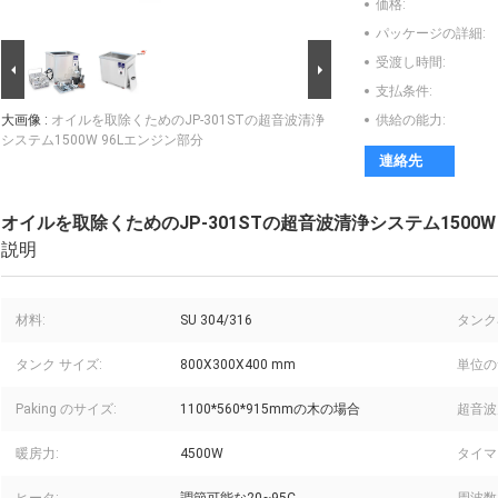
価格:
パッケージの詳細:
受渡し時間:
支払条件:
大画像 :
オイルを取除くためのJP-301STの超音波清浄
供給の能力:
システム1500W 96Lエンジン部分
連絡先
オイルを取除くためのJP-301STの超音波清浄システム1500W
説明
材料:
SU 304/316
タンク
タンク サイズ:
800X300X400 mm
単位の
Paking のサイズ:
1100*560*915mmの木の場合
超音波
暖房力:
4500W
タイマ