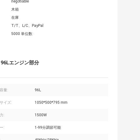
negotiable
木箱
在庫
T/T、L/C、PayPal
5000 単位数:
 96Lエンジン部分
容量:
96L
サイズ:
1050*500*795 mm
力:
1500W
ー:
1-99分調節可能