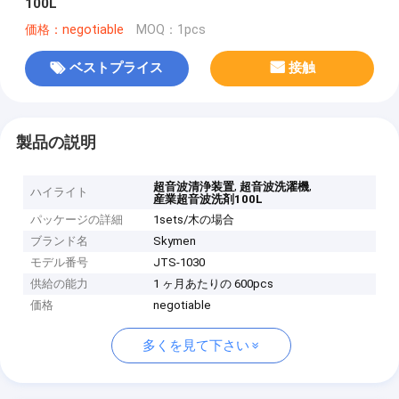
100L
価格：negotiable
MOQ：1pcs
ベストプライス
接触
製品の説明
,
,
超音波清浄装置
超音波洗濯機
ハイライト
産業超音波洗剤100L
パッケージの詳細
1sets/木の場合
ブランド名
Skymen
モデル番号
JTS-1030
供給の能力
1 ヶ月あたりの 600pcs
価格
negotiable
多くを見て下さい