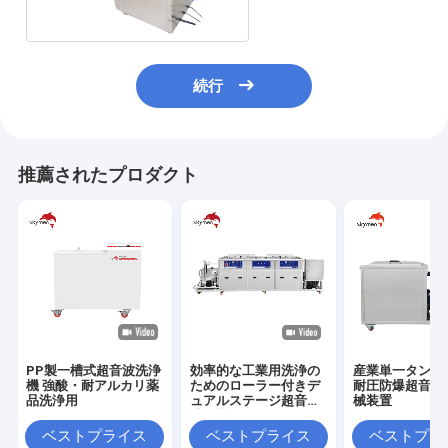
続行
推薦されたプロダクト
PP製一槽式超音波洗浄
効率的な工業用洗浄の
産業単一タンク
機 強酸・耐アルカリ薬
ためのローラー付きデ
耐圧防爆超音波
品洗浄用
ュアルステージ超音波
械装置
洗浄機
ベストプライス
ベストプライス
ベストプラ