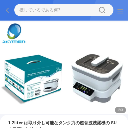
2
/
3
1.2liter は取り外し可能なタンク力の超音波洗濯機の SU