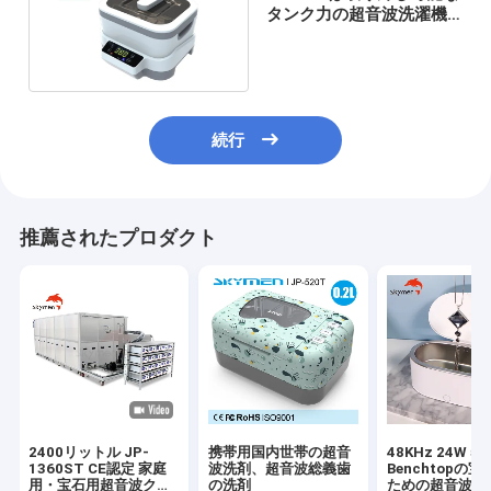
タンク力の超音波洗濯機
の SU の二倍になります
続行
推薦されたプロダクト
2400リットル JP-
携帯用国内世帯の超音
48KHz 24W 50
1360ST CE認定 家庭
波洗剤、超音波総義歯
Benchtopの
用・宝石用超音波クリ
の洗剤
ための超音波ガ