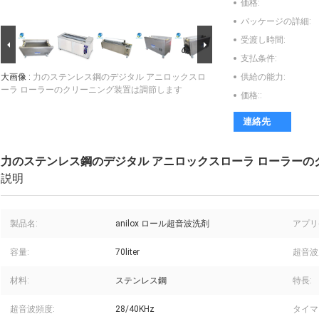
価格:
パッケージの詳細:
受渡し時間:
支払条件:
大画像 :
力のステンレス鋼のデジタル アニロックスロ
供給の能力:
ーラ ローラーのクリーニング装置は調節します
価格::
連絡先
力のステンレス鋼のデジタル アニロックスローラ ローラー
説明
製品名:
anilox ロール超音波洗剤
アプリ
容量:
70liter
超音波
材料:
ステンレス鋼
特長:
超音波頻度:
28/40KHz
タイマ