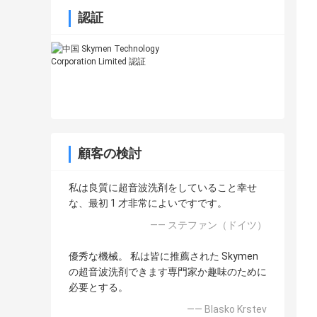
認証
顧客の検討
私は良質に超音波洗剤をしていること幸せ
な、最初 1 才非常によいですです。
—— ステファン（ドイツ）
優秀な機械。 私は皆に推薦された Skymen
の超音波洗剤できます専門家か趣味のために
必要とする。
—— Blasko Krstev