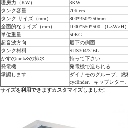
暖房力（KW）
3KW
タンク容量
70liters
タンク サイズ（mm）
800*350*250mm
全面的なサイズ（mm）
1000*550*500 （L×W×H
単位重量
50KG
超音波方向
最下の側面
タンク材料
SUS304/316L
かすのtank&の排水
持って下さい
発電機
発電機で造られる
承認します
ダイナモのグループ、燃
cyclinder、キャブレ
サイズを利用できますカスタマイズしました!