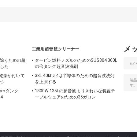
クリーニング装置
Aniloxのローラー
28kHz Aniloxの
900w超音波タンク
の超音波清浄装置
ーラーのクリー
SUS304
ング装置
メ
工業用超音波クリーナー
取除くための超
タービン燃料ノズルのためのSUS304 360L
化した
の倍タンク超音波洗剤
拌の乾燥が付いて
38L 40khz 4は半導体のための超音波洗剤
ンク
を上演する
mmタンク
1800W 135Lの超音波よりきれいな装置テ
4
ーブルウェアのための35ガロン