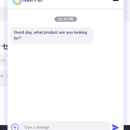
Nikki Pan
ロ
Aniloxのローラー
グ装置SUS304
ニ
のクリーニング装
40Khzインク超音
置
波洗剤
12:31 PM
Good day, what product are you looking 
for?
ッセージ