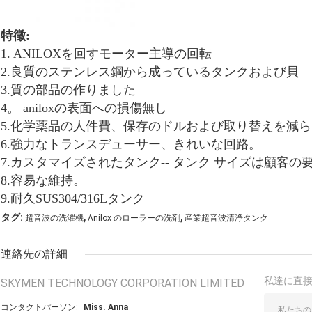
特徴:
1. ANILOXを回すモーター主導の回転
2.良質のステンレス鋼から成っているタンクおよび貝
3.質の部品の作りました
4。 aniloxの表面への損傷無し
5.化学薬品の人件費、保存のドルおよび取り替えを減
6.強力なトランスデューサー、きれいな回路。
7.カスタマイズされたタンク-- タンク サイズは顧客
8.容易な維持。
9.耐久SUS304/316Lタンク
,
,
タグ:
超音波の洗濯機
Anilox のローラーの洗剤
産業超音波清浄タンク
連絡先の詳細
私達に直
SKYMEN TECHNOLOGY CORPORATION LIMITED
コンタクトパーソン:
Miss. Anna