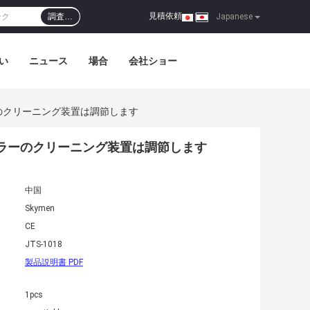
見積依頼
調査…
|
Japanese
い
ニュース
場合
会社ショー
のクリーニング装置は調節します
ーラーのクリーニング装置は調節します
中国
Skymen
CE
JTS-1018
製品説明書 PDF
1pcs