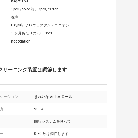
negotiable
1pcs /color 箱、4pcs/carton
在庫
Paypal/T/T/ウェスタン・ユニオン
1 ヶ月あたりの 6,000pcs
nogotiation
のクリーニング装置は調節します
ケーション:
きれいな Anilox ロール
力:
900w
回転システムを使って
ー:
0-30 分は調節します