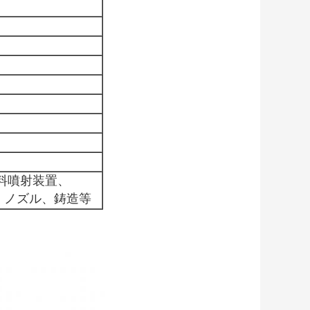
）
料噴射装置、
ター、ノズル、鋳造等