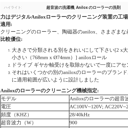
超音波の洗濯機
Anilox のローラーの洗剤
ハイライト:
,
力はデジタルAniloxローラーのクリーニング装置の工
適用:
クリーニングのローラー、陶磁器のanilox、さまざまな産業の
比較優位:
大きさで分類される別をきれいにして下さい[2 x大きい（
小さい（768mm x Ø74mm）] aniloxロール
ドライブ ギヤか軸受けを取除かないで一度にアセ
それはいくつかの別のaniloxのローラーのブラ
に適用範囲が広いように設計しました
Aniloxのローラーのクリーニング機械指定:
モデル
Aniloxのローラーの超音波洗
電圧
AC100V~120V; AC220V~
頻度（KHZ）
28/40kHz
超音波力（W）
900