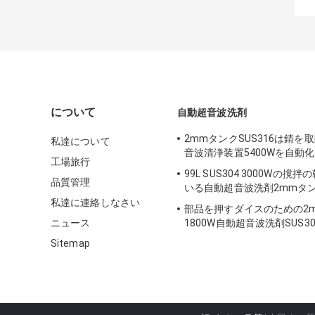
について
自動超音波洗剤
2mmタンクSUS316は錆を
私達について
音波清浄装置5400Wを自動
工場旅行
99L SUS304 3000Wの撹
品質管理
いる自動超音波洗剤2mmタ
私達に連絡しなさい
部品を押すダイスのための2
ニュース
1800W自動超音波洗剤SUS30
Sitemap