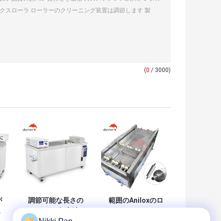
(
0
/ 3000)
が
調節可能な長さの
範囲のAniloxのロ
L
SUS304超音波
ーラー クリーニン