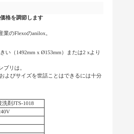
場価格を調節します
Flexoのanilox。
1492mm x Ø153mm）または2 xより
ンブリは。
ンドおよびサイズを世話ことはできるには十分
剤JTS-1018
240V