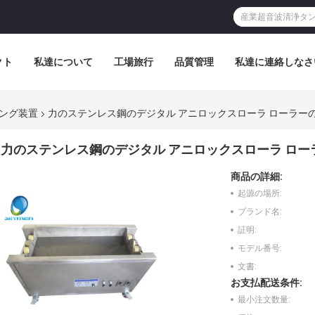
クト
私達について
工場旅行
品質管理
私達に連絡しなさ
ング装置
力のステンレス鋼のデジタル アニロックスローラ ローラー
力のステンレス鋼のデジタル アニロックスローラ ロ
商品の詳細:
起源の場所:
ブランド名:
証明:
モデル番号:
文書:
お支払配送条件:
最小注文数量: