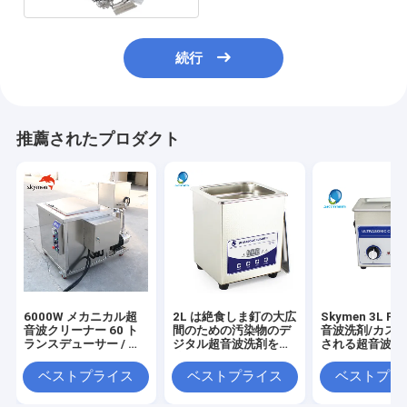
続行
推薦されたプロダクト
6000W メカニカル超
2L は絶食しま釘の大広
Skymen 3L P
音波クリーナー 60 ト
間のための汚染物のデ
音波洗剤/カス
ランスデューサー / タ
ジタル超音波洗剤を取
される超音波清
イマー / ヒーター
除きます
ク
ベストプライス
ベストプライス
ベストプラ