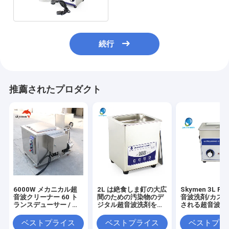
続行
推薦されたプロダクト
6000W メカニカル超
2L は絶食しま釘の大広
Skymen 3L P
音波クリーナー 60 ト
間のための汚染物のデ
音波洗剤/カス
ランスデューサー / タ
ジタル超音波洗剤を取
される超音波清
イマー / ヒーター
除きます
ク
ベストプライス
ベストプライス
ベストプラ